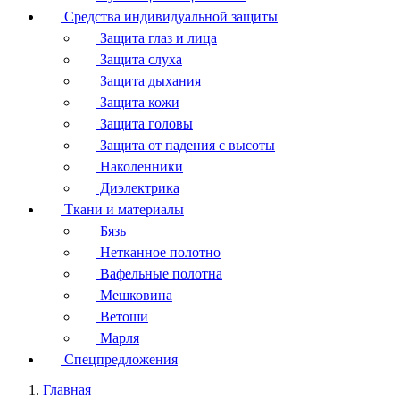
Средства индивидуальной защиты
Защита глаз и лица
Защита слуха
Защита дыхания
Защита кожи
Защита головы
Защита от падения с высоты
Наколенники
Диэлектрика
Ткани и материалы
Бязь
Нетканное полотно
Вафельные полотна
Мешковина
Ветоши
Марля
Спецпредложения
Главная