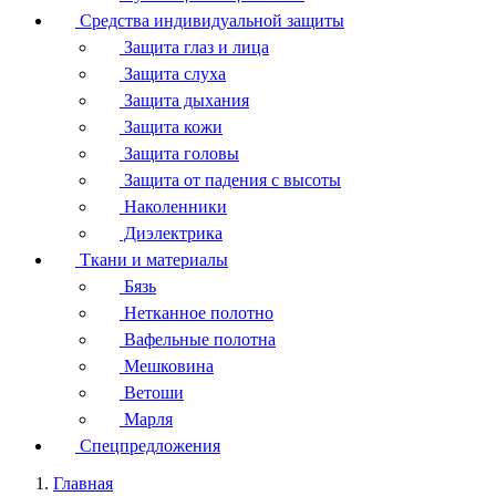
Средства индивидуальной защиты
Защита глаз и лица
Защита слуха
Защита дыхания
Защита кожи
Защита головы
Защита от падения с высоты
Наколенники
Диэлектрика
Ткани и материалы
Бязь
Нетканное полотно
Вафельные полотна
Мешковина
Ветоши
Марля
Спецпредложения
Главная