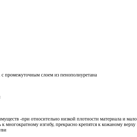
а с промежуточным слоем из пенополиуретана
и
муществ -при относительно низкой плотности материала и мал
 к многократному изгибу, прекрасно крепятся к кожаному верх
уви