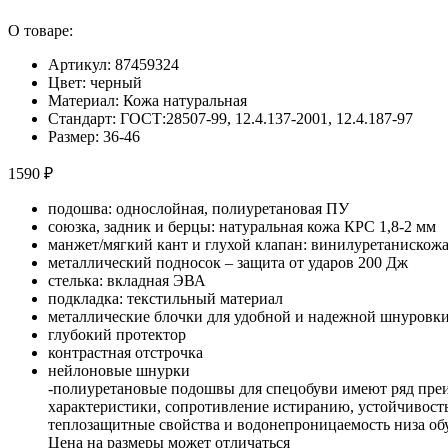
О товаре:
Артикул: 87459324
Цвет: черный
Материал: Кожа натуральная
Стандарт: ГОСТ:28507-99, 12.4.137-2001, 12.4.187-97
Размер: 36-46
1590 ₽
подошва: однослойная, полиуретановая ПУ
союзка, задник и берцы: натуральная кожа КРС 1,8-2 мм
манжет/мягкий кант и глухой клапан: винилуретанискож
металлический подносок – защита от ударов 200 Дж
стелька: вкладная ЭВА
подкладка: текстильный материал
металлические блочки для удобной и надежной шнуровк
глубокий протектор
контрастная отстрочка
нейлоновые шнурки
-полиуретановые подошвы для спецобуви имеют ряд преи
характеристики, сопротивление истиранию, устойчивость
теплозащитные свойства и водонепроницаемость низа об
Цена на размеры может отличаться