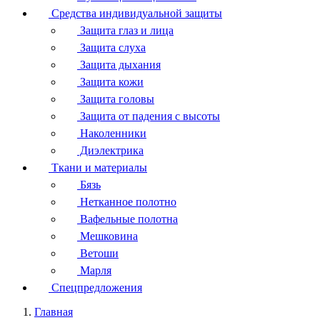
Средства индивидуальной защиты
Защита глаз и лица
Защита слуха
Защита дыхания
Защита кожи
Защита головы
Защита от падения с высоты
Наколенники
Диэлектрика
Ткани и материалы
Бязь
Нетканное полотно
Вафельные полотна
Мешковина
Ветоши
Марля
Спецпредложения
Главная