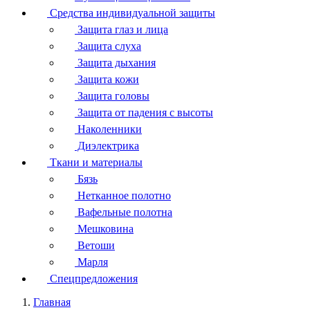
Средства индивидуальной защиты
Защита глаз и лица
Защита слуха
Защита дыхания
Защита кожи
Защита головы
Защита от падения с высоты
Наколенники
Диэлектрика
Ткани и материалы
Бязь
Нетканное полотно
Вафельные полотна
Мешковина
Ветоши
Марля
Спецпредложения
Главная