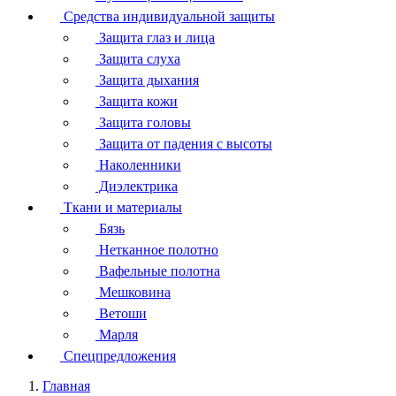
Средства индивидуальной защиты
Защита глаз и лица
Защита слуха
Защита дыхания
Защита кожи
Защита головы
Защита от падения с высоты
Наколенники
Диэлектрика
Ткани и материалы
Бязь
Нетканное полотно
Вафельные полотна
Мешковина
Ветоши
Марля
Спецпредложения
Главная