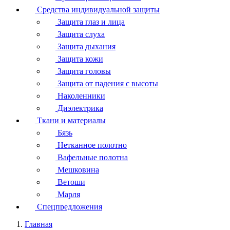
Средства индивидуальной защиты
Защита глаз и лица
Защита слуха
Защита дыхания
Защита кожи
Защита головы
Защита от падения с высоты
Наколенники
Диэлектрика
Ткани и материалы
Бязь
Нетканное полотно
Вафельные полотна
Мешковина
Ветоши
Марля
Спецпредложения
Главная