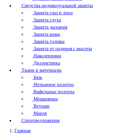
Средства индивидуальной защиты
Защита глаз и лица
Защита слуха
Защита дыхания
Защита кожи
Защита головы
Защита от падения с высоты
Наколенники
Диэлектрика
Ткани и материалы
Бязь
Нетканное полотно
Вафельные полотна
Мешковина
Ветоши
Марля
Спецпредложения
Главная