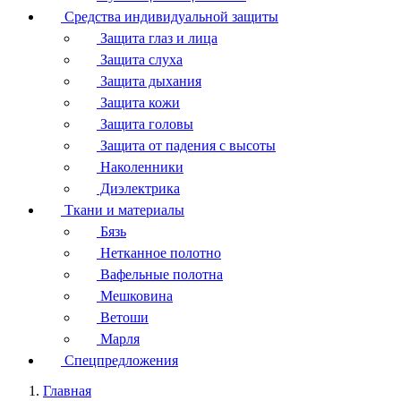
Средства индивидуальной защиты
Защита глаз и лица
Защита слуха
Защита дыхания
Защита кожи
Защита головы
Защита от падения с высоты
Наколенники
Диэлектрика
Ткани и материалы
Бязь
Нетканное полотно
Вафельные полотна
Мешковина
Ветоши
Марля
Спецпредложения
Главная