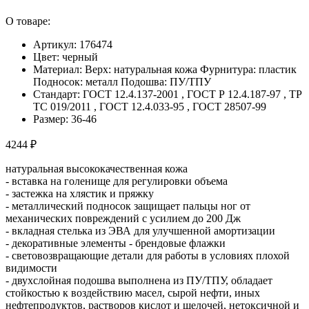
О товаре:
Артикул: 176474
Цвет: черный
Материал: Верх: натуральная кожа Фурнитура: пластик
Подносок: металл Подошва: ПУ/ТПУ
Стандарт: ГОСТ 12.4.137-2001 , ГОСТ Р 12.4.187-97 , ТР
ТС 019/2011 , ГОСТ 12.4.033-95 , ГОСТ 28507-99
Размер: 36-46
4244 ₽
натуральная высококачественная кожа
- вставка на голенище для регулировки объема
- застежка на хлястик и пряжку
- металлический подносок защищает пальцы ног от
механических повреждений с усилием до 200 Дж
- вкладная стелька из ЭВА для улучшенной амортизации
- декоративные элементы - брендовые флажки
- световозвращающие детали для работы в условиях плохой
видимости
- двухслойная подошва выполнена из ПУ/ТПУ, обладает
стойкостью к воздействию масел, сырой нефти, иных
нефтепродуктов, растворов кислот и щелочей, нетоксичной и