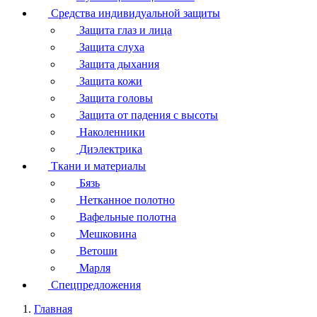
Средства индивидуальной защиты
Защита глаз и лица
Защита слуха
Защита дыхания
Защита кожи
Защита головы
Защита от падения с высоты
Наколенники
Диэлектрика
Ткани и материалы
Бязь
Нетканное полотно
Вафельные полотна
Мешковина
Ветоши
Марля
Спецпредложения
Главная