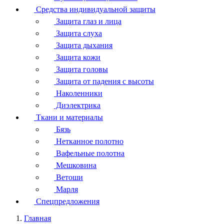
Средства индивидуальной защиты
Защита глаз и лица
Защита слуха
Защита дыхания
Защита кожи
Защита головы
Защита от падения с высоты
Наколенники
Диэлектрика
Ткани и материалы
Бязь
Нетканное полотно
Вафельные полотна
Мешковина
Ветоши
Марля
Спецпредложения
Главная