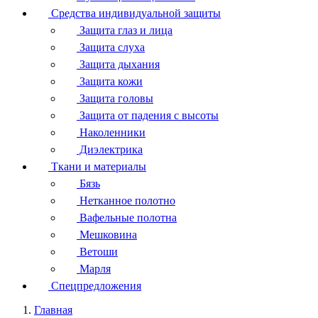
Средства индивидуальной защиты
Защита глаз и лица
Защита слуха
Защита дыхания
Защита кожи
Защита головы
Защита от падения с высоты
Наколенники
Диэлектрика
Ткани и материалы
Бязь
Нетканное полотно
Вафельные полотна
Мешковина
Ветоши
Марля
Спецпредложения
Главная