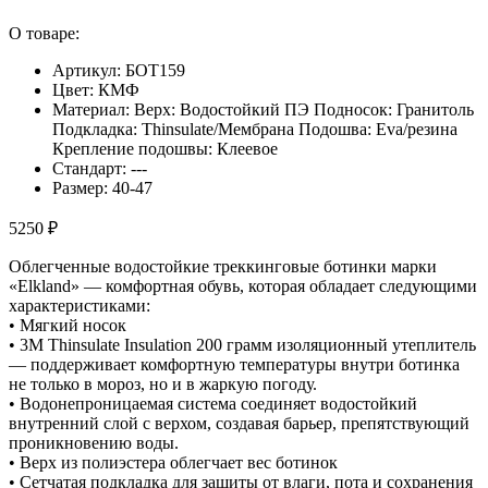
О товаре:
Артикул: БОТ159
Цвет: КМФ
Материал: Верх: Водостойкий ПЭ Подносок: Гранитоль
Подкладка: Thinsulate/Мембрана Подошва: Eva/резина
Крепление подошвы: Клеевое
Стандарт: ---
Размер: 40-47
5250 ₽
Облегченные водостойкие треккинговые ботинки марки
«Elkland» — комфортная обувь, которая обладает следующими
характеристиками:
• Мягкий носок
• 3M Thinsulate Insulation 200 грамм изоляционный утеплитель
— поддерживает комфортную температуры внутри ботинка
не только в мороз, но и в жаркую погоду.
• Водонепроницаемая система соединяет водостойкий
внутренний слой с верхом, создавая барьер, препятствующий
проникновению воды.
• Верх из полиэстера облегчает вес ботинок
• Сетчатая подкладка для защиты от влаги, пота и сохранения