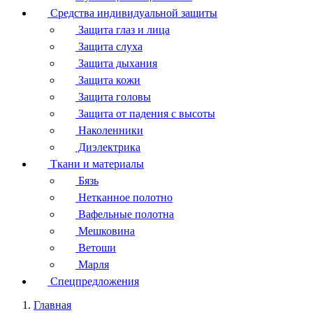
Средства индивидуальной защиты
Защита глаз и лица
Защита слуха
Защита дыхания
Защита кожи
Защита головы
Защита от падения с высоты
Наколенники
Диэлектрика
Ткани и материалы
Бязь
Нетканное полотно
Вафельные полотна
Мешковина
Ветоши
Марля
Спецпредложения
Главная