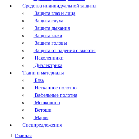
Средства индивидуальной защиты
Защита глаз и лица
Защита слуха
Защита дыхания
Защита кожи
Защита головы
Защита от падения с высоты
Наколенники
Диэлектрика
Ткани и материалы
Бязь
Нетканное полотно
Вафельные полотна
Мешковина
Ветоши
Марля
Спецпредложения
Главная