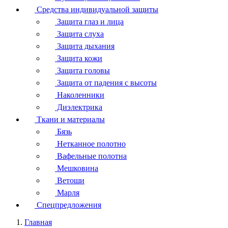
Средства индивидуальной защиты
Защита глаз и лица
Защита слуха
Защита дыхания
Защита кожи
Защита головы
Защита от падения с высоты
Наколенники
Диэлектрика
Ткани и материалы
Бязь
Нетканное полотно
Вафельные полотна
Мешковина
Ветоши
Марля
Спецпредложения
Главная