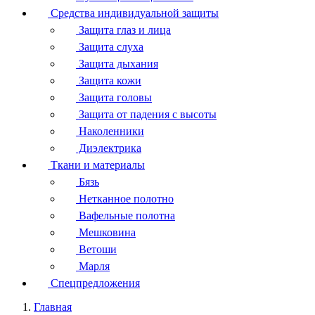
Средства индивидуальной защиты
Защита глаз и лица
Защита слуха
Защита дыхания
Защита кожи
Защита головы
Защита от падения с высоты
Наколенники
Диэлектрика
Ткани и материалы
Бязь
Нетканное полотно
Вафельные полотна
Мешковина
Ветоши
Марля
Спецпредложения
Главная