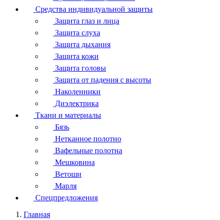
Средства индивидуальной защиты
Защита глаз и лица
Защита слуха
Защита дыхания
Защита кожи
Защита головы
Защита от падения с высоты
Наколенники
Диэлектрика
Ткани и материалы
Бязь
Нетканное полотно
Вафельные полотна
Мешковина
Ветоши
Марля
Спецпредложения
Главная