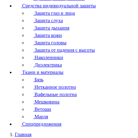
Средства индивидуальной защиты
Защита глаз и лица
Защита слуха
Защита дыхания
Защита кожи
Защита головы
Защита от падения с высоты
Наколенники
Диэлектрика
Ткани и материалы
Бязь
Нетканное полотно
Вафельные полотна
Мешковина
Ветоши
Марля
Спецпредложения
Главная