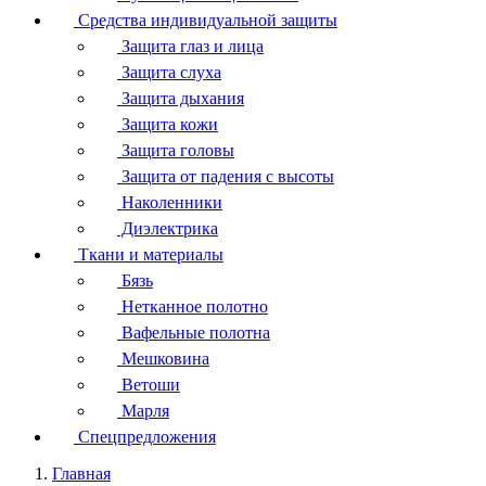
Средства индивидуальной защиты
Защита глаз и лица
Защита слуха
Защита дыхания
Защита кожи
Защита головы
Защита от падения с высоты
Наколенники
Диэлектрика
Ткани и материалы
Бязь
Нетканное полотно
Вафельные полотна
Мешковина
Ветоши
Марля
Спецпредложения
Главная