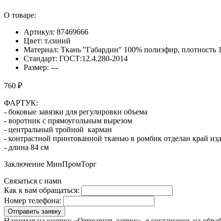
О товаре:
Артикул: 87469666
Цвет: т.синий
Материал: Ткань "Габардин" 100% полиэфир, плотность 1
Стандарт: ГОСТ:12.4.280-2014
Размер: ---
760 ₽
ФАРТУК:
- боковые завязки для регулировки объема
- воротник с прямоугольным вырезом
- центральный тройной карман
- контрастной принтованной тканью в ромбик отделан край из
- длина 84 см
Заключение МинПромТорг
Связаться с нами
Как к вам обращаться:
Номер телефона:
Отправить заявку
Нажимая на кнопку «Отправить заявку», я соглашаюсь на обра