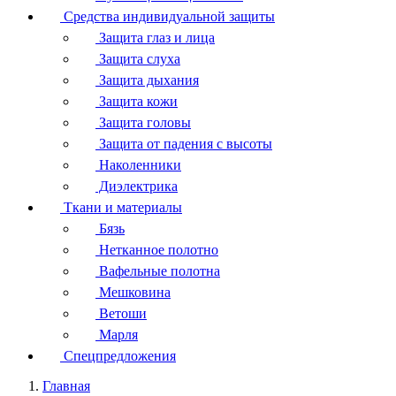
Средства индивидуальной защиты
Защита глаз и лица
Защита слуха
Защита дыхания
Защита кожи
Защита головы
Защита от падения с высоты
Наколенники
Диэлектрика
Ткани и материалы
Бязь
Нетканное полотно
Вафельные полотна
Мешковина
Ветоши
Марля
Спецпредложения
Главная