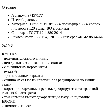
О товаре:
Артикул: 87457177
Цвет: бордовый
Материал: Ткань "ТиСи" 65% полиэфир / 35% хлопок,
плотность 120 гр/м2, ВО-пропитка
Стандарт: ГОСТ:12.4.280-2014
Размер: Рост: 158–164,170–176 Размер: с 40–42 по 64-66
2420 ₽
КУРТКА:
- полуприталенного силуэта
- центральная застежка на пуговицах
- с английским воротником
- рукав ¾
- три накладных кармана
- спинка имеет пояс- хлястик, для регулировки по линии
талии
- воротник, карманы, и рукава, декорируются контрастной
тканью белого цвета
- три кармана имеют декоративную пату на пуговице
БРЮКИ:
- прямого силуэта