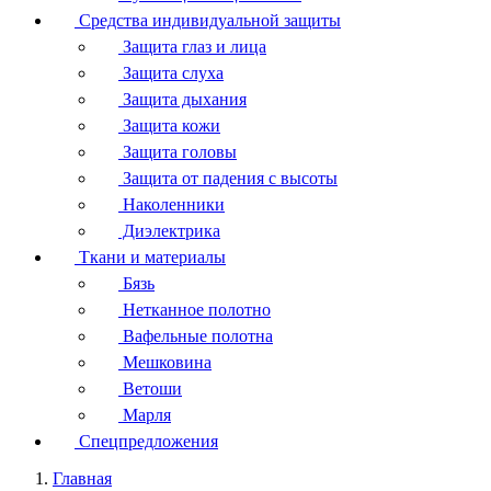
Средства индивидуальной защиты
Защита глаз и лица
Защита слуха
Защита дыхания
Защита кожи
Защита головы
Защита от падения с высоты
Наколенники
Диэлектрика
Ткани и материалы
Бязь
Нетканное полотно
Вафельные полотна
Мешковина
Ветоши
Марля
Спецпредложения
Главная