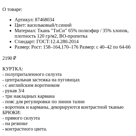
О товаре:
Артикул: 87468034
Цвет: васильковый/т.синий
Материал: Ткань "ТиСи" 65% полиэфир / 35% хлопок,
плотность 120 гр/м2, ВО-пропитка
Стандарт: ГОСТ:12.4.280-2014
Размер: Рост: 158–164,170–176 Размер: с 40–42 по 64-66
2190 ₽
КУРТКА:
- полуприталенного силуэта
- центральная застежка на пуговицах
- с английским воротником
- рукав 3/4
- три накладных кармана
- пояс для регулировки по линии талии
- воротник и карманы, декорируются контрастной тканью
БРЮКИ:
- прямого силуэта
- на резинке
- контрастного цвета.