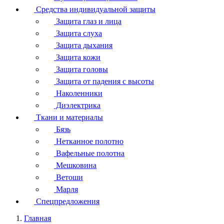
Средства индивидуальной защиты
Защита глаз и лица
Защита слуха
Защита дыхания
Защита кожи
Защита головы
Защита от падения с высоты
Наколенники
Диэлектрика
Ткани и материалы
Бязь
Нетканное полотно
Вафельные полотна
Мешковина
Ветоши
Марля
Спецпредложения
Главная