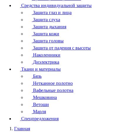
Средства индивидуальной защиты
Защита глаз и лица
Защита слуха
Защита дыхания
Защита кожи
Защита головы
Защита от падения с высоты
Наколенники
Диэлектрика
Ткани и материалы
Бязь
Нетканное полотно
Вафельные полотна
Мешковина
Ветоши
Марля
Спецпредложения
Главная