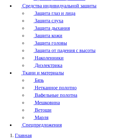
Средства индивидуальной защиты
Защита глаз и лица
Защита слуха
Защита дыхания
Защита кожи
Защита головы
Защита от падения с высоты
Наколенники
Диэлектрика
Ткани и материалы
Бязь
Нетканное полотно
Вафельные полотна
Мешковина
Ветоши
Марля
Спецпредложения
Главная