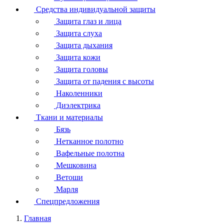
Средства индивидуальной защиты
Защита глаз и лица
Защита слуха
Защита дыхания
Защита кожи
Защита головы
Защита от падения с высоты
Наколенники
Диэлектрика
Ткани и материалы
Бязь
Нетканное полотно
Вафельные полотна
Мешковина
Ветоши
Марля
Спецпредложения
Главная