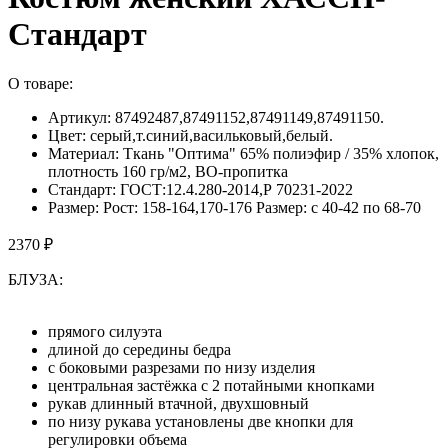
Стандарт
О товаре:
Артикул: 87492487,87491152,87491149,87491150.
Цвет: серый,т.синий,васильковый,белый.
Материал: Ткань "Оптима" 65% полиэфир / 35% хлопок,
плотность 160 гр/м2, ВО-пропитка
Стандарт: ГОСТ:12.4.280-2014,Р 70231-2022
Размер: Рост: 158-164,170-176 Размер: с 40-42 по 68-70
2370 ₽
БЛУЗА:
прямого силуэта
длиной до середины бедра
с боковыми разрезами по низу изделия
центральная застёжка с 2 потайными кнопками
рукав длинный втачной, двухшовный
по низу рукава установлены две кнопки для
регулировки объема