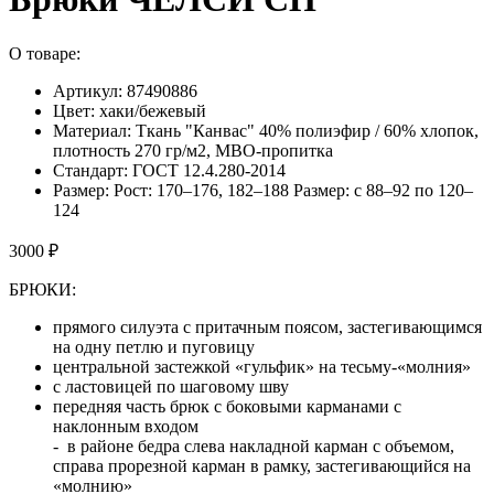
О товаре:
Артикул: 87490886
Цвет: хаки/бежевый
Материал: Ткань "Канвас" 40% полиэфир / 60% хлопок,
плотность 270 гр/м2, МВО-пропитка
Стандарт: ГОСТ 12.4.280-2014
Размер: Рост: 170–176, 182–188 Размер: с 88–92 по 120–
124
3000 ₽
БРЮКИ:
прямого силуэта с притачным поясом, застегивающимся
на одну петлю и пуговицу
центральной застежкой «гульфик» на тесьму-«молния»
с ластовицей по шаговому шву
передняя часть брюк с боковыми карманами с
наклонным входом
- в районе бедра слева накладной карман с объемом,
справа прорезной карман в рамку, застегивающийся на
«молнию»