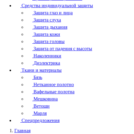
Средства индивидуальной защиты
Защита глаз и лица
Защита слуха
Защита дыхания
Защита кожи
Защита головы
Защита от падения с высоты
Наколенники
Диэлектрика
Ткани и материалы
Бязь
Нетканное полотно
Вафельные полотна
Мешковина
Ветоши
Марля
Спецпредложения
Главная