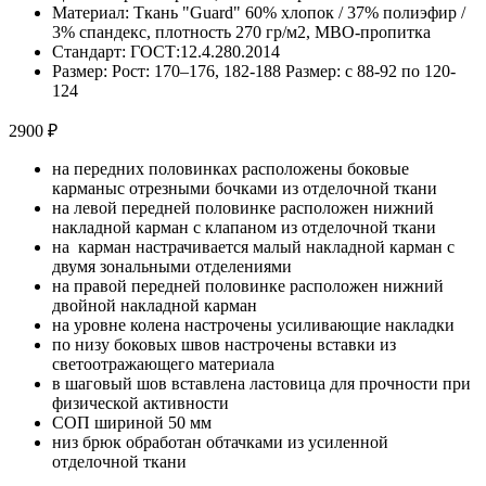
Материал: Ткань "Guard" 60% хлопок / 37% полиэфир /
3% спандекс, плотность 270 гр/м2, МВО-пропитка
Стандарт: ГОСТ:12.4.280.2014
Размер: Рост: 170–176, 182-188 Размер: с 88-92 по 120-
124
2900 ₽
на передних половинках расположены боковые
карманыс отрезными бочками из отделочной ткани
на левой передней половинке расположен нижний
накладной карман с клапаном из отделочной ткани
на карман настрачивается малый накладной карман с
двумя зональными отделениями
на правой передней половинке расположен нижний
двойной накладной карман
на уровне колена настрочены усиливающие накладки
по низу боковых швов настрочены вставки из
светоотражающего материала
в шаговый шов вставлена ластовица для прочности при
физической активности
СОП шириной 50 мм
низ брюк обработан обтачками из усиленной
отделочной ткани