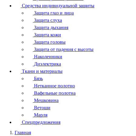
Средства индивидуальной защиты
Защита глаз и лица
Защита слуха
Защита дыхания
Защита кожи
Защита головы
Защита от падения с высоты
Наколенники
Диэлектрика
Ткани и материалы
Бязь
Нетканное полотно
Вафельные полотна
Мешковина
Ветоши
Марля
Спецпредложения
Главная