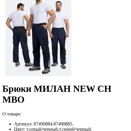
Брюки МИЛАН NEW CH
МВО
О товаре:
Артикул: 87490884.87490885.
Цвет: т.серый/черный,т.синий/черный.