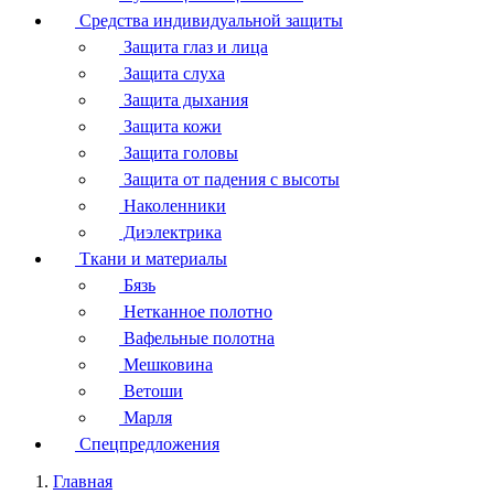
Средства индивидуальной защиты
Защита глаз и лица
Защита слуха
Защита дыхания
Защита кожи
Защита головы
Защита от падения с высоты
Наколенники
Диэлектрика
Ткани и материалы
Бязь
Нетканное полотно
Вафельные полотна
Мешковина
Ветоши
Марля
Спецпредложения
Главная