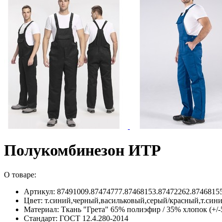
Полукомбинезон ИТР
О товаре:
Артикул: 87491009.87474777.87468153.87472262.87468155
Цвет: т.синий,черный,васильковый,серый/красный,т.син
Материал: Ткань "Грета" 65% полиэфир / 35% хлопок (+/-
Стандарт: ГОСТ 12.4.280-2014