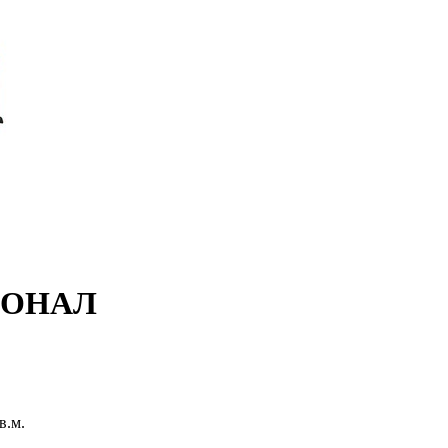
ИОНАЛ
в.м.