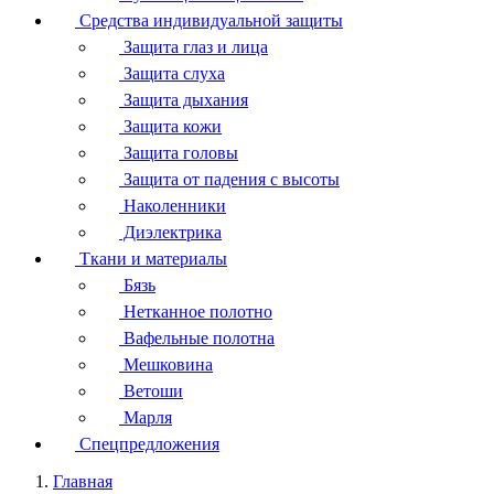
Средства индивидуальной защиты
Защита глаз и лица
Защита слуха
Защита дыхания
Защита кожи
Защита головы
Защита от падения с высоты
Наколенники
Диэлектрика
Ткани и материалы
Бязь
Нетканное полотно
Вафельные полотна
Мешковина
Ветоши
Марля
Спецпредложения
Главная