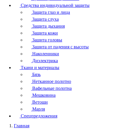
Средства индивидуальной защиты
Защита глаз и лица
Защита слуха
Защита дыхания
Защита кожи
Защита головы
Защита от падения с высоты
Наколенники
Диэлектрика
Ткани и материалы
Бязь
Нетканное полотно
Вафельные полотна
Мешковина
Ветоши
Марля
Спецпредложения
Главная