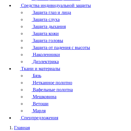
Средства индивидуальной защиты
Защита глаз и лица
Защита слуха
Защита дыхания
Защита кожи
Защита головы
Защита от падения с высоты
Наколенники
Диэлектрика
Ткани и материалы
Бязь
Нетканное полотно
Вафельные полотна
Мешковина
Ветоши
Марля
Спецпредложения
Главная