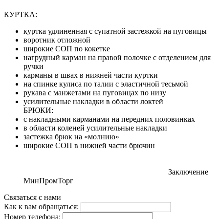
КУРТКА:
куртка удлиненная с супатной застежкой на пуговицы
воротник отложной
широкие СОП по кокетке
нагрудный карман на правой полочке с отделением для
ручки
карманы в швах в нижней части куртки
на спинке кулиса по талии с эластичной тесьмой
рукава с манжетами на пуговицах по низу
усилительные накладки в области локтей
БРЮКИ:
с накладными карманами на передних половинках
в области коленей усилительные накладки
застежка брюк на «молнию»
широкие СОП в нижней части брючин
Заключение
МинПромТорг
Связаться с нами
Как к вам обращаться:
Номер телефона: