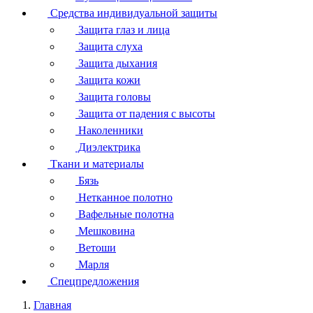
Средства индивидуальной защиты
Защита глаз и лица
Защита слуха
Защита дыхания
Защита кожи
Защита головы
Защита от падения с высоты
Наколенники
Диэлектрика
Ткани и материалы
Бязь
Нетканное полотно
Вафельные полотна
Мешковина
Ветоши
Марля
Спецпредложения
Главная