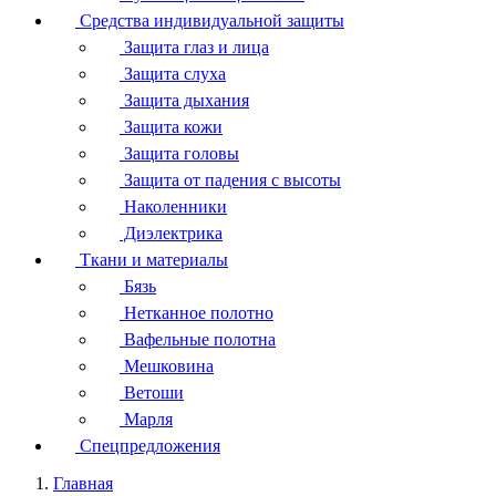
Средства индивидуальной защиты
Защита глаз и лица
Защита слуха
Защита дыхания
Защита кожи
Защита головы
Защита от падения с высоты
Наколенники
Диэлектрика
Ткани и материалы
Бязь
Нетканное полотно
Вафельные полотна
Мешковина
Ветоши
Марля
Спецпредложения
Главная