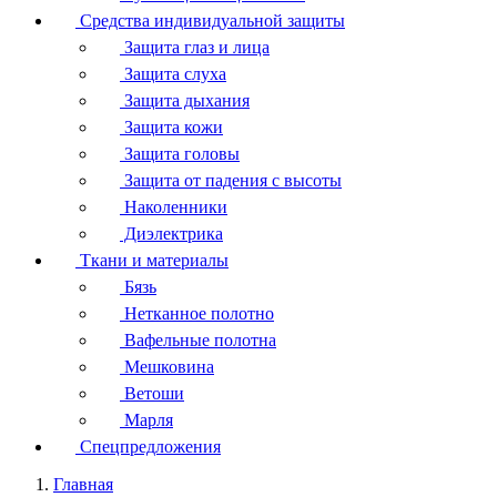
Средства индивидуальной защиты
Защита глаз и лица
Защита слуха
Защита дыхания
Защита кожи
Защита головы
Защита от падения с высоты
Наколенники
Диэлектрика
Ткани и материалы
Бязь
Нетканное полотно
Вафельные полотна
Мешковина
Ветоши
Марля
Спецпредложения
Главная