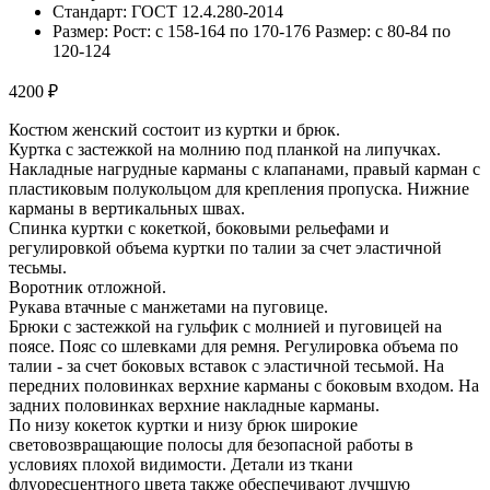
Стандарт: ГОСТ 12.4.280-2014
Размер: Рост: с 158-164 по 170-176 Размер: с 80-84 по
120-124
4200 ₽
Костюм женский состоит из куртки и брюк.
Куртка с застежкой на молнию под планкой на липучках.
Накладные нагрудные карманы с клапанами, правый карман с
пластиковым полукольцом для крепления пропуска. Нижние
карманы в вертикальных швах.
Спинка куртки с кокеткой, боковыми рельефами и
регулировкой объема куртки по талии за счет эластичной
тесьмы.
Воротник отложной.
Рукава втачные с манжетами на пуговице.
Брюки с застежкой на гульфик с молнией и пуговицей на
поясе. Пояс со шлевками для ремня. Регулировка объема по
талии - за счет боковых вставок с эластичной тесьмой. На
передних половинках верхние карманы с боковым входом. На
задних половинках верхние накладные карманы.
По низу кокеток куртки и низу брюк широкие
световозвращающие полосы для безопасной работы в
условиях плохой видимости. Детали из ткани
флуоресцентного цвета также обеспечивают лучшую