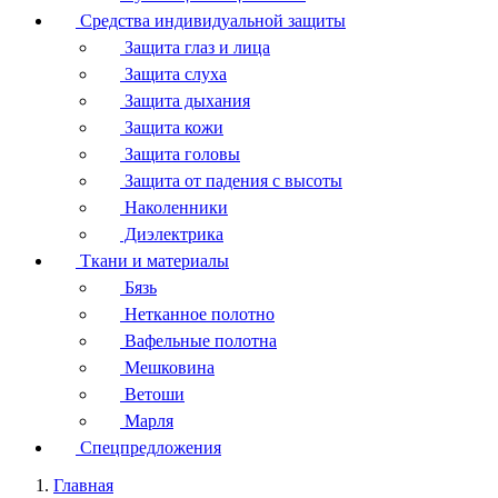
Средства индивидуальной защиты
Защита глаз и лица
Защита слуха
Защита дыхания
Защита кожи
Защита головы
Защита от падения с высоты
Наколенники
Диэлектрика
Ткани и материалы
Бязь
Нетканное полотно
Вафельные полотна
Мешковина
Ветоши
Марля
Спецпредложения
Главная