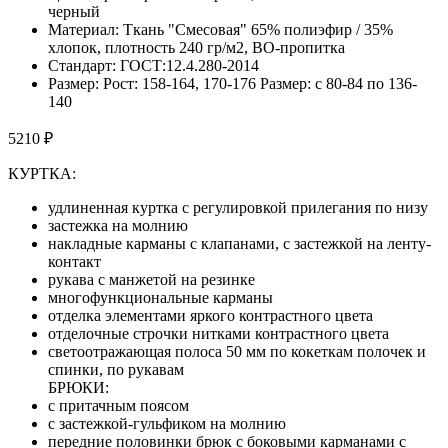
черный
Материал: Ткань "Смесовая" 65% полиэфир / 35%
хлопок, плотность 240 гр/м2, ВО-пропитка
Стандарт: ГОСТ:12.4.280-2014
Размер: Рост: 158-164, 170-176 Размер: с 80-84 по 136-
140
5210 ₽
КУРТКА:
удлиненная куртка с регулировкой прилегания по низу
застежка на молнию
накладные карманы с клапанами, с застежкой на ленту-
контакт
рукава с манжетой на резинке
многофункциональные карманы
отделка элементами яркого контрастного цвета
отделочные строчки нитками контрастного цвета
светоотражающая полоса 50 мм по кокеткам полочек и
спинки, по рукавам
БРЮКИ:
с притачным поясом
с застежкой-гульфиком на молнию
передние половинки брюк с боковыми карманами с