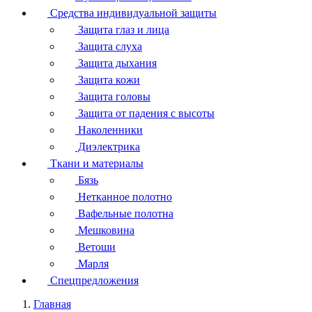
Средства индивидуальной защиты
Защита глаз и лица
Защита слуха
Защита дыхания
Защита кожи
Защита головы
Защита от падения с высоты
Наколенники
Диэлектрика
Ткани и материалы
Бязь
Нетканное полотно
Вафельные полотна
Мешковина
Ветоши
Марля
Спецпредложения
Главная