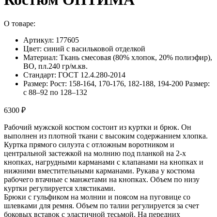
О товаре:
Артикул: 177605
Цвет: синий с васильковой отделкой
Материал: Ткань смесовая (80% хлопок, 20% полиэфир),
ВО, пл.240 гр/м.кв.
Стандарт: ГОСТ 12.4.280-2014
Размер: Рост: 158-164, 170-176, 182-188, 194-200 Размер:
с 88–92 по 128–132
6300 ₽
Рабочий мужской костюм состоит из куртки и брюк. Он
выполнен из плотной ткани с высоким содержанием хлопка.
Куртка прямого силуэта с отложным воротником и
центральной застежкой на молнию под планкой на 2-х
кнопках, нагрудными карманами с клапанами на кнопках и
нижними вместительными карманами. Рукава у костюма
рабочего втачные с манжетами на кнопках. Объем по низу
куртки регулируется хлястиками.
Брюки с гульфиком на молнии и поясом на пуговице со
шлевками для ремня. Объем по талии регулируется за счет
боковых вставок с эластичной тесьмой. На передних