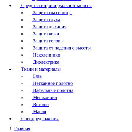
Средства индивидуальной защиты
Защита глаз и лица
Защита слуха
Защита дыхания
Защита кожи
Защита головы
Защита от падения с высоты
Наколенники
Диэлектрика
Ткани и материалы
Бязь
Нетканное полотно
Вафельные полотна
Мешковина
Ветоши
Марля
Спецпредложения
Главная