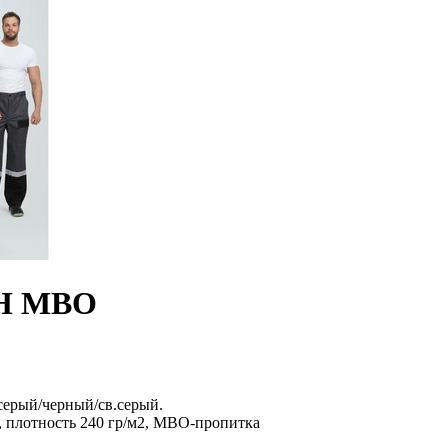
CH МВО
серый/черный/св.серый.
, плотность 240 гр/м2, МВО-пропитка