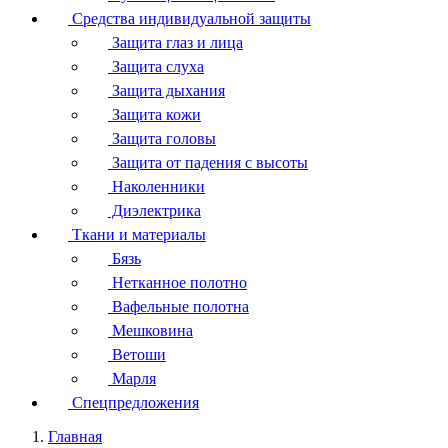
Средства индивидуальной защиты
Защита глаз и лица
Защита слуха
Защита дыхания
Защита кожи
Защита головы
Защита от падения с высоты
Наколенники
Диэлектрика
Ткани и материалы
Бязь
Нетканное полотно
Вафельные полотна
Мешковина
Ветоши
Марля
Спецпредложения
Главная