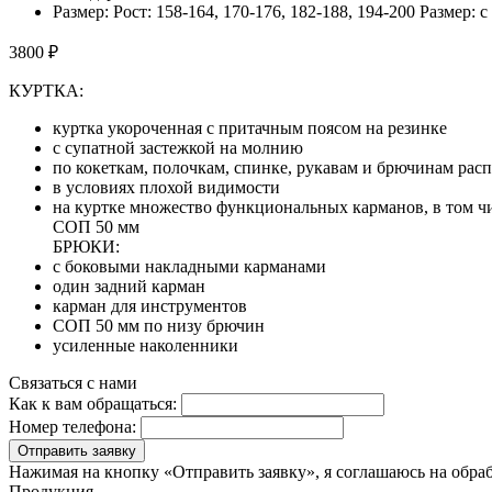
Размер: Рост: 158-164, 170-176, 182-188, 194-200 Размер: с
3800 ₽
КУРТКА:
куртка укороченная с притачным поясом на резинке
с супатной застежкой на молнию
по кокеткам, полочкам, спинке, рукавам и брючинам рас
в условиях плохой видимости
на куртке множество функциональных карманов, в том чи
СОП 50 мм
БРЮКИ:
с боковыми накладными карманами
один задний карман
карман для инструментов
СОП 50 мм по низу брючин
усиленные наколенники
Связаться с нами
Как к вам обращаться:
Номер телефона:
Отправить заявку
Нажимая на кнопку «Отправить заявку», я соглашаюсь на обра
Продукция