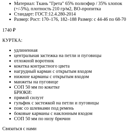
Материал: Ткань "Грета" 65% полиэфир / 35% хлопок
(+/-5%), плотность 210 гр/м2, ВО-пропитка
Стандарт: ГОСТ:12.4.280-2014
Размер: Рост: 170–176, 182–188 Размер: с 44-46 по 68-70
1740 ₽
КУРТКА:
удлиненная
центральная застежка на петли и пуговицы
отложной воротник
кокетка контрастного цвета
нагрудный карман с открытым входом
нижние карманы с открытым входом
манжеты на пуговице
СОП 50 мм по кокетке
БРЮКИ:
прямой силуэт
гульфик с застежкой на петли и пуговицы
пояс со шлевками под ремень
боковые карманы с наклонным входом
СОП 50 мм по низу брючин
Связаться с нами