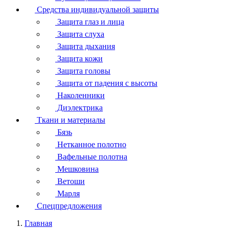
Средства индивидуальной защиты
Защита глаз и лица
Защита слуха
Защита дыхания
Защита кожи
Защита головы
Защита от падения с высоты
Наколенники
Диэлектрика
Ткани и материалы
Бязь
Нетканное полотно
Вафельные полотна
Мешковина
Ветоши
Марля
Спецпредложения
Главная