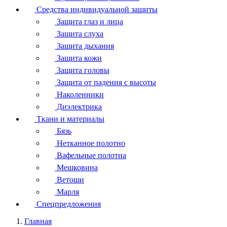
Средства индивидуальной защиты
Защита глаз и лица
Защита слуха
Защита дыхания
Защита кожи
Защита головы
Защита от падения с высоты
Наколенники
Диэлектрика
Ткани и материалы
Бязь
Нетканное полотно
Вафельные полотна
Мешковина
Ветоши
Марля
Спецпредложения
Главная