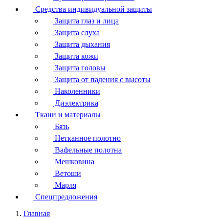
Средства индивидуальной защиты
Защита глаз и лица
Защита слуха
Защита дыхания
Защита кожи
Защита головы
Защита от падения с высоты
Наколенники
Диэлектрика
Ткани и материалы
Бязь
Нетканное полотно
Вафельные полотна
Мешковина
Ветоши
Марля
Спецпредложения
Главная