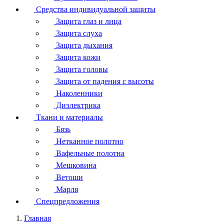
Средства индивидуальной защиты
Защита глаз и лица
Защита слуха
Защита дыхания
Защита кожи
Защита головы
Защита от падения с высоты
Наколенники
Диэлектрика
Ткани и материалы
Бязь
Нетканное полотно
Вафельные полотна
Мешковина
Ветоши
Марля
Спецпредложения
Главная