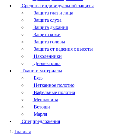
Средства индивидуальной защиты
Защита глаз и лица
Защита слуха
Защита дыхания
Защита кожи
Защита головы
Защита от падения с высоты
Наколенники
Диэлектрика
Ткани и материалы
Бязь
Нетканное полотно
Вафельные полотна
Мешковина
Ветоши
Марля
Спецпредложения
Главная