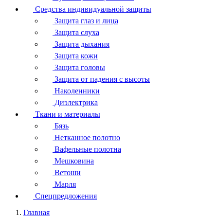
Средства индивидуальной защиты
Защита глаз и лица
Защита слуха
Защита дыхания
Защита кожи
Защита головы
Защита от падения с высоты
Наколенники
Диэлектрика
Ткани и материалы
Бязь
Нетканное полотно
Вафельные полотна
Мешковина
Ветоши
Марля
Спецпредложения
Главная