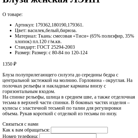
О товаре:
Артикул: 179362,180190,179361.
Цвет: василек,белый,бирюза.
Материал: Ткань: смесовая «Тиси» (65% полиэфир, 35%
хлопок) пл.120 г/м.кв.
Стандарт: ГОСТ 25294-2003
Размер: Размер: с 80-84 по 120-124
1350 ₽
Блуза полуприлегающего силуэта до середины бедра с
центральной застежкой на молнию. Горловина - округлая. На
полочках рельефы и накладные карманы внизу с
горизонтальным входом.
На спинке рельефы, шлица в среднем шве, а также отделочная
тесьма в верхней части спинки. В боковых частях изделия –
кулисы с эластичной тесьмой по талии для регулировки
объема. Рукав короткий с отделкой из тесьмы по низу.
Связаться с нами
Как к вам обращаться:
Номер телефона: