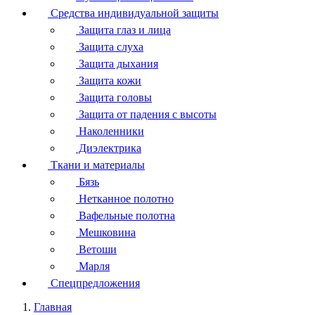
Средства индивидуальной защиты
Защита глаз и лица
Защита слуха
Защита дыхания
Защита кожи
Защита головы
Защита от падения с высоты
Наколенники
Диэлектрика
Ткани и материалы
Бязь
Нетканное полотно
Вафельные полотна
Мешковина
Ветоши
Марля
Спецпредложения
Главная