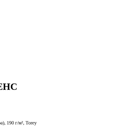
РЕНС
, 190 г/м², Torey