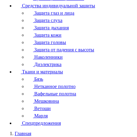
Средства индивидуальной защиты
Защита глаз и лица
Защита слуха
Защита дыхания
Защита кожи
Защита головы
Защита от падения с высоты
Наколенники
Диэлектрика
Ткани и материалы
Бязь
Нетканное полотно
Вафельные полотна
Мешковина
Ветоши
Марля
Спецпредложения
Главная