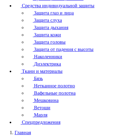
Средства индивидуальной защиты
Защита глаз и лица
Защита слуха
Защита дыхания
Защита кожи
Защита головы
Защита от падения с высоты
Наколенники
Диэлектрика
Ткани и материалы
Бязь
Нетканное полотно
Вафельные полотна
Мешковина
Ветоши
Марля
Спецпредложения
Главная