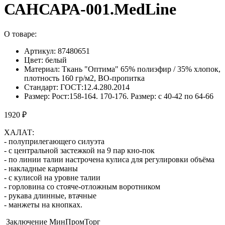
САНСАРА-001.MedLine
О товаре:
Артикул: 87480651
Цвет: белый
Материал: Ткань "Оптима" 65% полиэфир / 35% хлопок,
плотность 160 гр/м2, ВО-пропитка
Стандарт: ГОСТ:12.4.280.2014
Размер: Рост:158-164. 170-176. Размер: с 40-42 по 64-66
1920 ₽
ХАЛАТ:
- полуприлегающего силуэта
- с центральной застежкой на 9 пар кно-пок
- по линии талии настрочена кулиса для регулировки объёма
- накладные карманы
- с кулисой на уровне талии
- горловина со стояче-отложным воротником
- рукава длинные, втачные
- манжеты на кнопках.
Заключение МинПромТорг