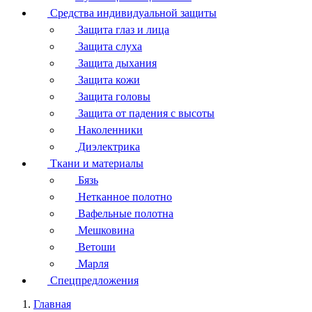
Средства индивидуальной защиты
Защита глаз и лица
Защита слуха
Защита дыхания
Защита кожи
Защита головы
Защита от падения с высоты
Наколенники
Диэлектрика
Ткани и материалы
Бязь
Нетканное полотно
Вафельные полотна
Мешковина
Ветоши
Марля
Спецпредложения
Главная