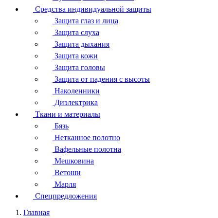
Средства индивидуальной защиты
Защита глаз и лица
Защита слуха
Защита дыхания
Защита кожи
Защита головы
Защита от падения с высоты
Наколенники
Диэлектрика
Ткани и материалы
Бязь
Нетканное полотно
Вафельные полотна
Мешковина
Ветоши
Марля
Спецпредложения
Главная