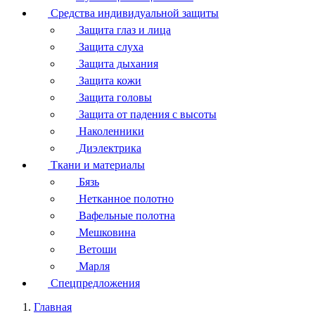
Средства индивидуальной защиты
Защита глаз и лица
Защита слуха
Защита дыхания
Защита кожи
Защита головы
Защита от падения с высоты
Наколенники
Диэлектрика
Ткани и материалы
Бязь
Нетканное полотно
Вафельные полотна
Мешковина
Ветоши
Марля
Спецпредложения
Главная