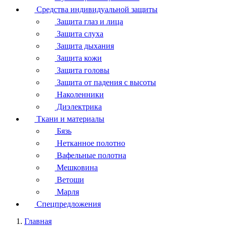
Средства индивидуальной защиты
Защита глаз и лица
Защита слуха
Защита дыхания
Защита кожи
Защита головы
Защита от падения с высоты
Наколенники
Диэлектрика
Ткани и материалы
Бязь
Нетканное полотно
Вафельные полотна
Мешковина
Ветоши
Марля
Спецпредложения
Главная